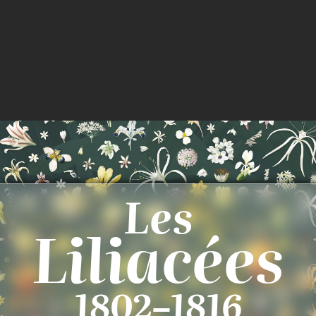
Les
Liliacées
1802–1816