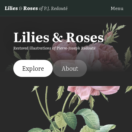
Lilies
&
Roses
of P.J. Redouté
Menu
Lilies & Roses
Restored illustrations of Pierre-Joseph Redouté
Explore
About